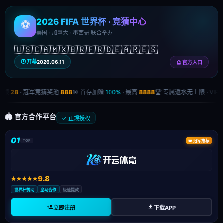
2026 FIFA 世界杯 · 竞猜中心
⚽
美国 · 加拿大 · 墨西哥 联合举办
🇺🇸
🇨🇦
🇲🇽
🇧🇷
🇫🇷
🇩🇪
🇦🇷
🇪🇸
🕐 开幕
2026.06.11
🔮 官方入口
即领
28
· 冠军竞猜奖池
888
🎯 首存加赠
100%
· 最高
8888
🏆 专属返水无上限 · VIP
🏟️ 官方合作平台
✓ 正规授权
01
TOP
👑 冠军推荐
9.8
世界杯赞助
皇马合作
极速提款
立即注册
下载APP