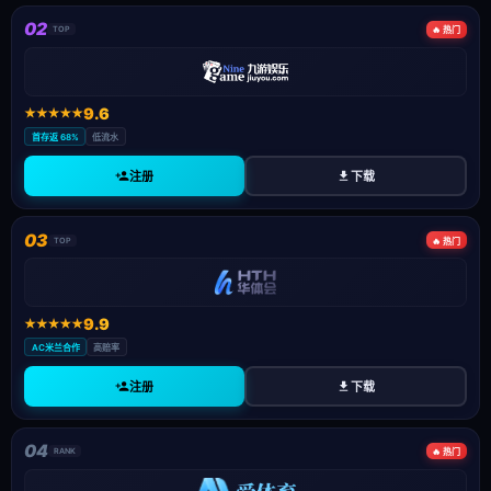
02
TOP
🔥 热门
9.6
首存返 68%
低流水
注册
下载
03
TOP
🔥 热门
9.9
AC米兰合作
高赔率
注册
下载
04
RANK
🔥 热门